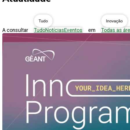
Tudo
Inovação
A consultar
Tudo
Notícias
Eventos
em
Todas as ár