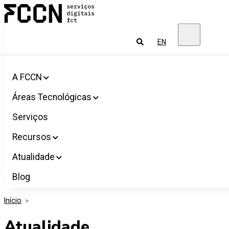
Salta
FCCN
para
Serviços
o
digitais
conteúdo
FCT
Pesquisar
EN
A FCCN
Áreas Tecnológicas
Serviços
Recursos
Atualidade
Blog
Início
>
Atualidade