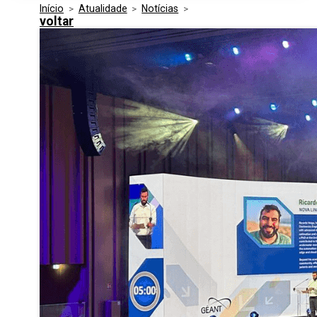
Início
>
Atualidade
>
Notícias
>
Media Kit
Eventos
voltar
Segurança
Entidades Ligadas
Inovação
Perguntas Frequentes