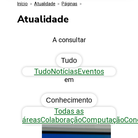
Início
>
Atualidade
>
Páginas
>
Media Kit
Eventos
Segurança
Atualidade
Entidades Ligadas
Inovação
A consultar
Perguntas Frequentes
Tudo
Tudo
Notícias
Eventos
em
Conhecimento
Todas as
áreas
Colaboração
Computação
Con