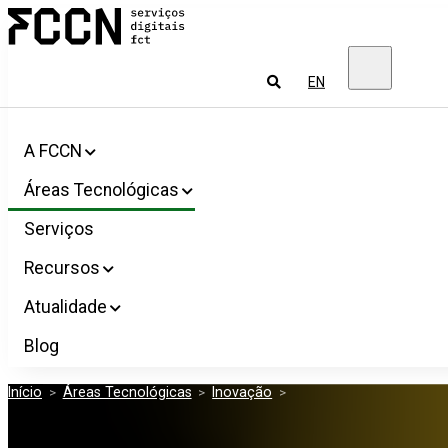
Salta
FCCN
para
Serviços
o
digitais
conteúdo
FCT
Pesquisar
EN
A FCCN
Áreas Tecnológicas
Serviços
Recursos
Atualidade
Blog
Início
>
Áreas Tecnológicas
>
Inovação
>