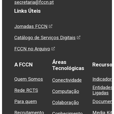
secretaria@fccn.pt
Links Úteis
Jornadas FCCN
Catálogo de Serviços Digitais
FCCN no Arquivo
Áreas
A FCCN
Recurso
Tecnológicas
Quem Somos
Indicador
Conectividade
Entidades
Rede RCTS
Computação
Ligadas
Para quem
Document
Colaboração
Recrutamento
Media Kit
Conhecimento