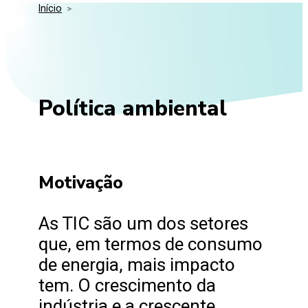
Início
>
Media Kit
Eventos
Segurança
Entidades Ligadas
Inovação
Perguntas Frequentes
Política ambiental
Motivação
As TIC são um dos setores
que, em termos de consumo
de energia, mais impacto
tem. O crescimento da
indústria e a crescente