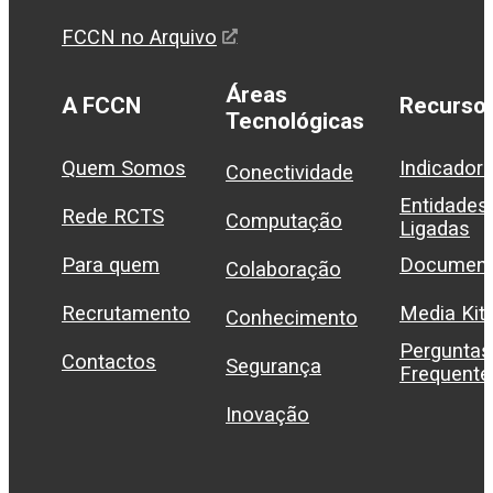
FCCN no Arquivo
Áreas
A FCCN
Recurso
Tecnológicas
Quem Somos
Indicador
Conectividade
Entidades
Rede RCTS
Computação
Ligadas
Para quem
Document
Colaboração
Recrutamento
Media Kit
Conhecimento
Perguntas
Contactos
Segurança
Frequente
Inovação