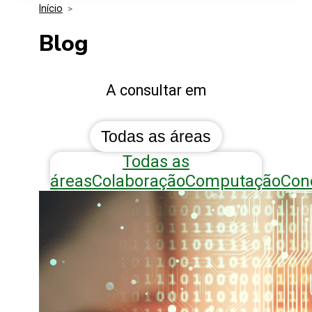
Início
>
Media Kit
Eventos
Segurança
Blog
Entidades Ligadas
Inovação
Blog
A consultar em
Perguntas Frequentes
Todas as áreas
Todas as
áreas
Colaboração
Computação
Con