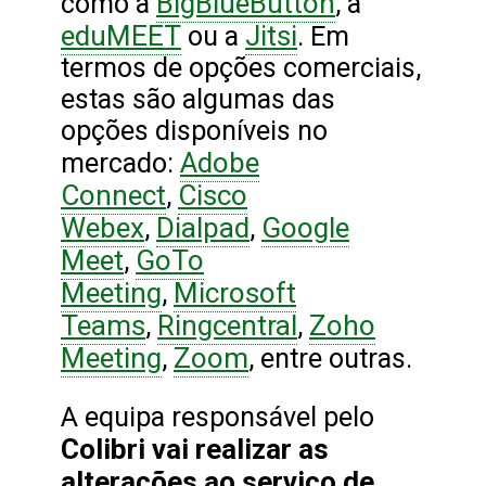
BigBlueButton
como a
, a
eduMEET
Jitsi
ou a
. Em
termos de opções comerciais,
estas são algumas das
opções disponíveis no
Adobe
mercado:
Connect
Cisco
,
Webex
Dialpad
Google
,
,
Meet
GoTo
,
Meeting
Microsoft
,
Teams
Ringcentral
Zoho
,
,
Meeting
Zoom
,
, entre outras.
A equipa responsável pelo
Colibri vai
realizar as
alterações ao serviço de