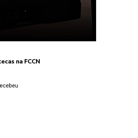
otecas na FCCN
 recebeu