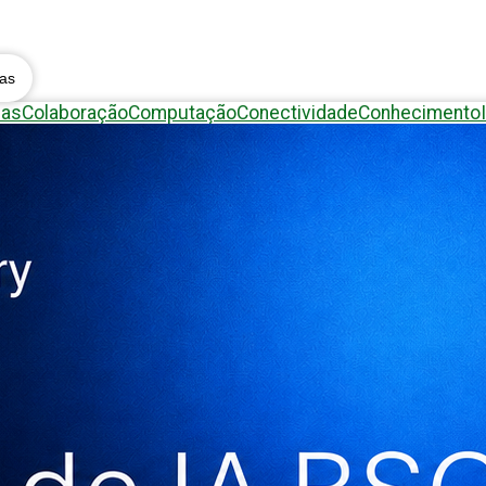
eas
eas
Colaboração
Computação
Conectividade
Conhecimento