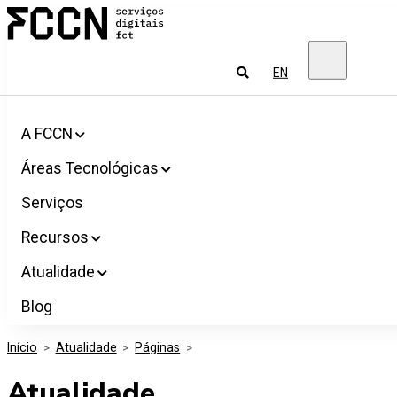
Salta
FCCN
para
Serviços
o
digitais
conteúdo
FCT
Pesquisar
EN
A FCCN
Áreas Tecnológicas
Serviços
Recursos
Atualidade
Blog
Início
>
Atualidade
>
Páginas
>
Atualidade