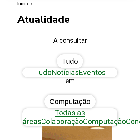
Início
>
Media Kit
Eventos
Segurança
Atualidade
Entidades Ligadas
Inovação
A consultar
Perguntas Frequentes
Tudo
Tudo
Notícias
Eventos
em
Computação
Todas as
áreas
Colaboração
Computação
Con