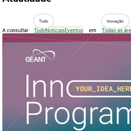
Tudo
Inovação
A consultar
Tudo
Notícias
Eventos
em
Todas as ár