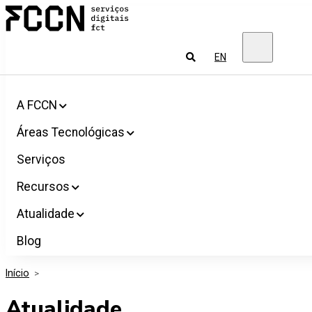
Salta
FCCN
para
Serviços
o
digitais
conteúdo
FCT
Pesquisar
EN
A FCCN
Áreas Tecnológicas
Serviços
Recursos
Atualidade
Blog
Início
>
Atualidade