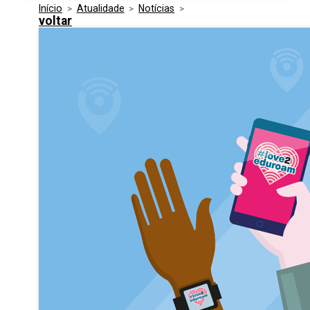
Início
>
Atualidade
>
Notícias
>
Media Kit
Eventos
voltar
Segurança
Entidades Ligadas
Inovação
Perguntas Frequentes