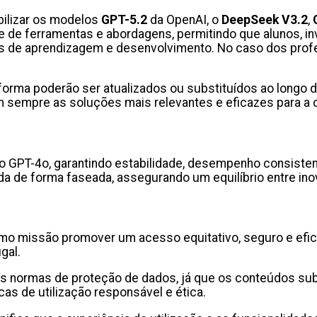
bilizar os modelos
GPT-5.2
da OpenAI, o
DeepSeek V3.2
,
e de ferramentas e abordagens, permitindo que alunos, i
de aprendizagem e desenvolvimento. No caso dos profes
lataforma poderão ser atualizados ou substituídos ao lon
 sempre as soluções mais relevantes e eficazes para a
o GPT-4o, garantindo estabilidade, desempenho consisten
a de forma faseada, assegurando um equilíbrio entre inov
 missão promover um acesso equitativo, seguro e eficient
ugal.
s normas de proteção de dados, já que os conteúdos subm
cas de utilização responsável e ética.