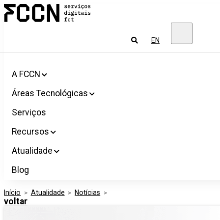
Salta
FCCN
para
Serviços
o
digitais
conteúdo
FCT
Pesquisar
EN
A FCCN
Áreas Tecnológicas
Serviços
Recursos
Atualidade
Blog
Início
>
Atualidade
>
Notícias
>
voltar