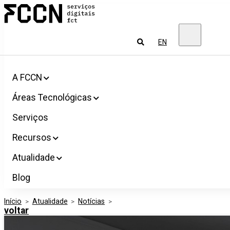
Salta
FCCN
para
Serviços
o
digitais
conteúdo
FCT
Pesquisar
EN
A FCCN
Áreas Tecnológicas
Serviços
Recursos
Atualidade
Blog
Início
>
Atualidade
>
Notícias
>
voltar