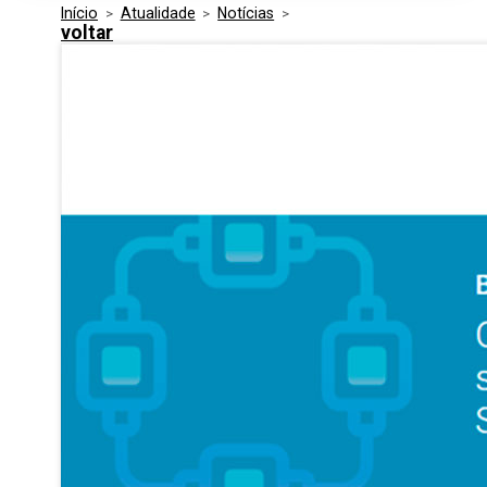
Início
>
Atualidade
>
Notícias
>
Media Kit
Eventos
voltar
Segurança
Entidades Ligadas
Inovação
Perguntas Frequentes