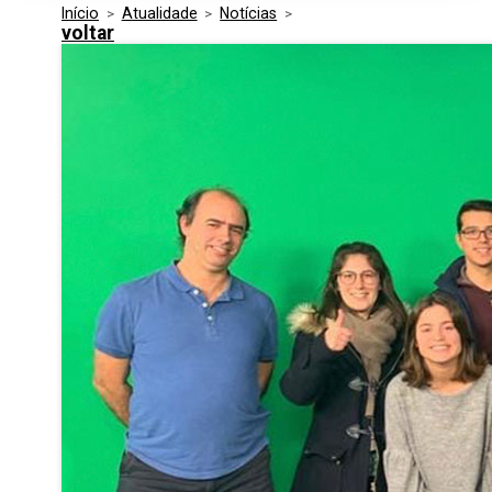
Início
>
Atualidade
>
Notícias
>
Media Kit
Eventos
voltar
Segurança
Entidades Ligadas
Inovação
Perguntas Frequentes