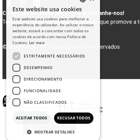
Facebook
Instagram
Linked
Este website usa cookies
PORTUGUESE
In
Conheça a atividade da FCCN e acompanhe-nos!
Este website usa cookies para melhorar a
Todos os meses partilhámos conteúdo que promove a t
ENGLISH
experiência do utilizador. Ao utilizar o nosso
website, estará a concordar com todos os
cookies de acordo com nossa Política de
Cookies.
Ler mais
© 2026 FCCN-FCT Todos os direitos reservados
ESTRITAMENTE NECESSÁRIOS
DESEMPENHO
DIRECIONAMENTO
FUNCIONALIDADE
NÃO CLASSIFICADOS
ACEITAR TODOS
RECUSAR TODOS
MOSTRAR DETALHES