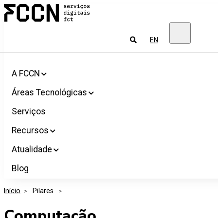
Salta
FCCN
para
Serviços
o
digitais
conteúdo
FCT
Pesquisar
EN
A FCCN
Áreas Tecnológicas
Serviços
Recursos
Atualidade
Blog
Início
>
 Pilares 
>
Computação