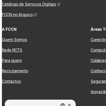
Catálogo de Serviços Digitais
FCCN no Arquivo
A FCCN
Áreas T
Quem Somos
Conecti
Rede RCTS
Comput
Para quem
Colabor
Recrutamento
Conhec
Contactos
Segura
Inovaçã
×