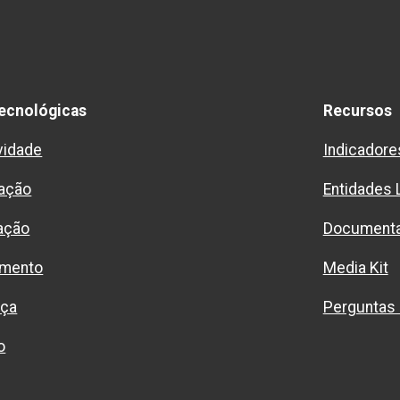
ecnológicas
Recursos
vidade
Indicadore
ação
Entidades 
ação
Document
imento
Media Kit
nça
Perguntas
o