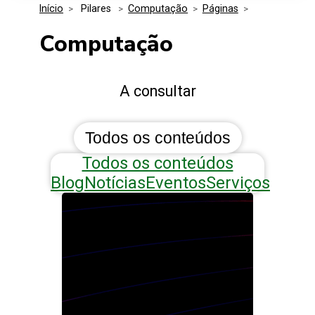
Início
>
 Pilares 
>
Computação
>
Páginas
>
Media Kit
Eventos
Segurança
Computação
Entidades Ligadas
Inovação
A consultar
Perguntas Frequentes
Todos os conteúdos
Todos os conteúdos
Blog
Notícias
Eventos
Serviços