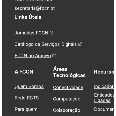
secretaria@fccn.pt
Links Úteis
Jornadas FCCN
Catálogo de Serviços Digitais
FCCN no Arquivo
Áreas
A FCCN
Recurso
Tecnológicas
Quem Somos
Indicador
Conectividade
Entidades
Rede RCTS
Computação
Ligadas
Para quem
Document
Colaboração