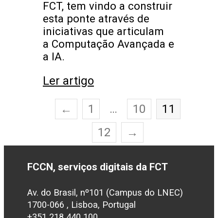
FCT, tem vindo a construir
esta ponte através de
iniciativas que articulam
a Computação Avançada e
a IA.
Ler artigo
←
1
…
10
11
12
→
FCCN, serviços digitais da FCT
Av. do Brasil, nº101 (Campus do LNEC)
1700-066 , Lisboa, Portugal
+351 218 440 100