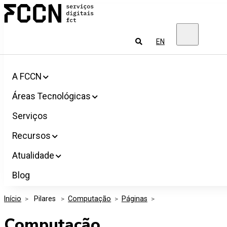
Salta
FCCN
para
Serviços
o
digitais
conteúdo
FCT
Pesquisar
EN
A FCCN
Áreas Tecnológicas
Serviços
Recursos
Atualidade
Blog
Início
>
 Pilares 
>
Computação
>
Páginas
>
Computação