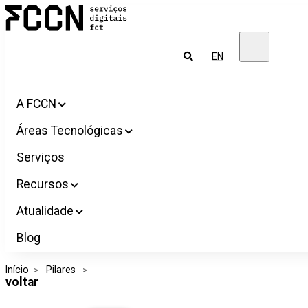
Salta
FCCN
para
Serviços
o
digitais
conteúdo
FCT
Pesquisar
EN
A FCCN
Áreas Tecnológicas
Serviços
Recursos
Atualidade
Blog
Início
>
 Pilares 
>
voltar