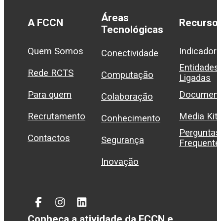
Áreas
A FCCN
Recurso
Tecnológicas
Quem Somos
Indicador
Conectividade
Entidades
Rede RCTS
Computação
Ligadas
Para quem
Document
Colaboração
Recrutamento
Media Kit
Conhecimento
Perguntas
Contactos
Segurança
Frequente
Inovação
Facebook
Instagram
Linked
In
Conheça a atividade da FCCN e