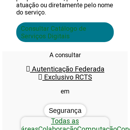
atuação ou diretamente pelo nome
do serviço.
Consultar Catálogo de
Serviços Digitais
A consultar
Autenticação Federada
Exclusivo RCTS
em
Segurança
Todas as
áreas
Colaboração
Computação
Con