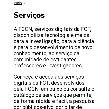
Início
>
Media Kit
Eventos
Segurança
Serviços
Entidades Ligadas
Inovação
A FCCN, serviços digitais da FCT,
disponibiliza tecnologia e meios
Perguntas Frequentes
para a investigação, para a ciência
e para o desenvolvimento de novo
conhecimento, ao serviço da
comunidade de estudantes,
professores e investigadores.
Conheça e aceda aos serviços
digitais da FCT, desenvolvidos
pela FCCN, em baixo ou consulte o
catálogo de serviços que permite,
de forma rápida e fácil, a pesquisa
por públicos-alvo, por pilar de