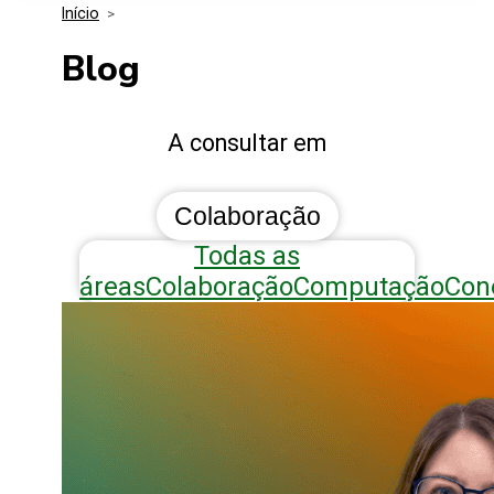
Início
>
Media Kit
Eventos
Segurança
Blog
Entidades Ligadas
Inovação
Blog
A consultar em
Perguntas Frequentes
Colaboração
Todas as
áreas
Colaboração
Computação
Con