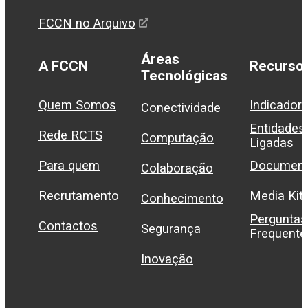
FCCN no Arquivo
Áreas
A FCCN
Recurso
Tecnológicas
Quem Somos
Indicador
Conectividade
Entidades
Rede RCTS
Computação
Ligadas
Para quem
Document
Colaboração
Recrutamento
Media Kit
Conhecimento
Perguntas
Contactos
Segurança
Frequente
Inovação